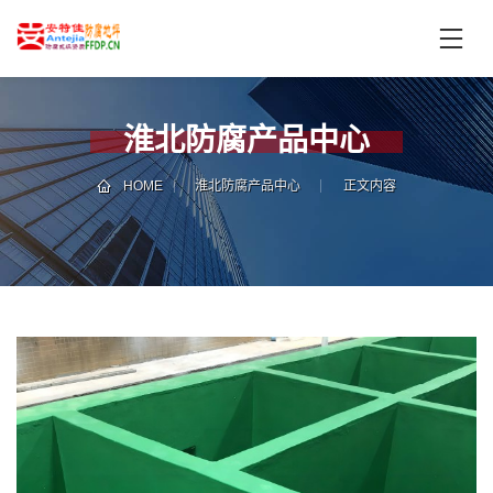
首
页
产
品
淮北防腐产品中心
中
技
心
术
HOME
淮北防腐产品中心
正文内容
支
服
持
务
案
新
例
闻
资
服
讯
务
区
域
联
电
系
话