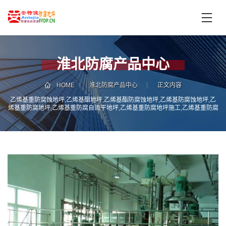
首
页
产
品
淮北防腐产品中心
中
技
心
术
HOME
淮北防腐产品中心
正文内容
支
乙烯基重防腐蚀地坪,乙烯基酯地坪,乙烯基酯防腐蚀地坪,乙烯基防腐蚀地坪,乙
服
烯基重防腐地坪,乙烯基重防腐自流平地坪,乙烯基重防腐地坪施工,乙烯基重防腐
持
务
地坪厂家
案
新
例
闻
资
服
讯
务
区
域
联
电
系
话