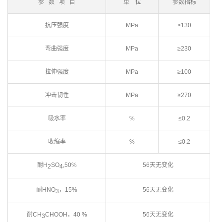
参 数 项 目
单 位
参数指标
抗压强度
MPa
≥130
弯曲强度
MPa
≥230
拉伸强度
MPa
≥100
冲击韧性
MPa
≥270
吸水率
%
≤0.2
收缩率
%
≤0.2
耐H
SO
,50%
56天无变化
2
4
耐HNO
，15%
56天无变化
3
耐CH
CHOOH，40 %
56天无变化
3