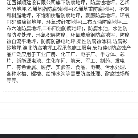
我
咨
江西祥顺建设有限公司旗下
防腐地坪，防腐蚀地坪，乙烯
们
询
基酯地坪,乙烯基脂防腐蚀地坪(乙烯基重防腐地坪)，不饱
和树脂地坪，不饱和树脂防腐地坪，聚脲防腐地坪，环氧
FRP玻璃钢地坪，环氧玻纤布地坪(三布五油防腐地坪,
三
布六油防腐地坪,
二布四油防腐地坪)，
防腐水池，水池防
腐防渗处理，环氧积层防腐，
环氧玻璃钢防腐地坪，防腐
蚀自流平地坪
，防腐防静电地坪,柔性防腐蚀涂料,防腐彩
砂地坪,
淮北
防腐地坪工程承包施工服务,
安特佳®
防腐蚀产
品广泛应用于工业厂房
、
化工厂
、
电子厂
、半导体
、芯
片
、新能源电池
、
生化车间
、
航天、军工、制药、发电
厂、有色金属、医疗、实验室、食品、电镀、污水处理、
各种水槽、罐槽
、给排水沟
等需要防腐处理、耐腐蚀场所
等等。