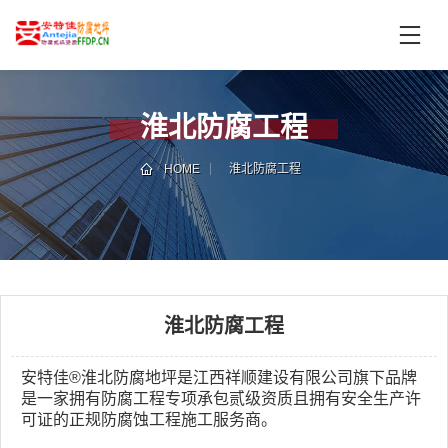
首
页
产
品
淮北防腐工程
中
技
心
术
HOME
淮北防腐工程
支
服
持
务
案
新
例
闻
资
淮北防腐工程
服
讯
务
区
安特佳®淮北防腐地坪是江西祥顺建设有限公司旗下品牌
是一家拥有防腐工程专项承包贰级资质且拥有安全生产许
域
可证的正规防腐蚀工程施工服务商。
联
电
系
话